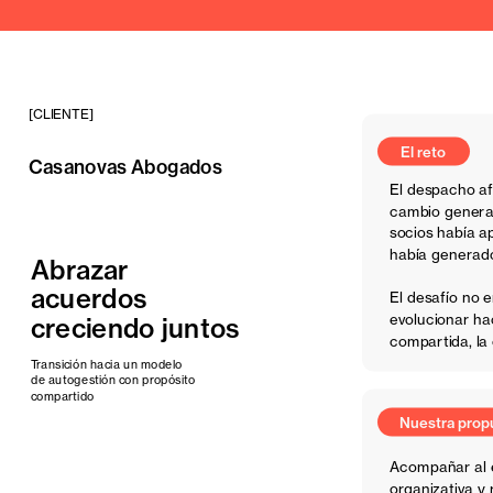
[CLIENTE]
El reto
Casanovas Abogados
El despacho af
cambio generaci
socios había ap
había generad
Abrazar 
acuerdos
El desafío no e
evolucionar ha
creciendo juntos
Nuestra propuesta
compartida, la
Transición hacia un modelo 
de autogestión con propósito 
compartido
Acompañar al 
organizativa y 