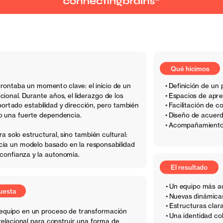
Qué hicimos
rontaba un momento clave: el inicio de un 
Definición de un
onal. Durante años, el liderazgo de los 
Espacios de apre
ortado estabilidad y dirección, pero también 
Facilitación de 
o una fuerte dependencia. 
Diseño de acuerdo
Acompañamiento e
El resultado
ra solo estructural, sino también cultural: 
cia un modelo basado en la responsabilidad 
 confianza y la autonomía.
Un equipo más a
Nuevas dinámica
Estructuras clar
equipo en un proceso de transformación 
Una identidad col
relacional para construir una forma de 