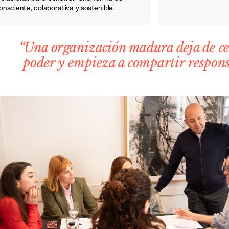
nsciente, colaborativa y sostenible.
“Una organización madura deja de cen
poder y empieza a compartir respons